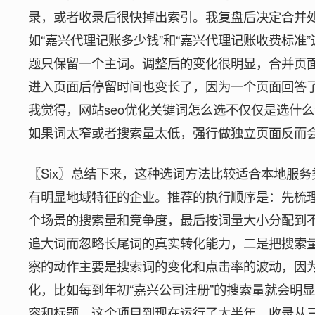
录，或者收录后很快掉出索引。我复盘后决定合并
如“嘉兴代理记账多少钱”和“嘉兴代理记账收费标准
题只保留一个主词。调整后的变化很明显，合并页
进入页面后停留时间也变长了，因为一个页面回答
我觉得，网站seo优化关键词怎么选不仅仅是选什
如果词太窄或者搜索量太低，强行做独立页面反而
〖Six〗总结下来，这种选词方法比较适合本地服
有明显地域特征的企业。推荐的执行顺序是：先梳
个场景的搜索量和竞争度，最后按词量大小分配到
追大词而忽略长尾词的真实转化能力，二是把搜索
察的动作主要是搜索词的变化和点击率的波动，因
化，比如每到年初“嘉兴公司注册”的搜索量就会明
容和标题。这个项目到现在运行了大半年，收录从