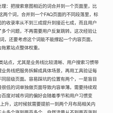
处理：把搜索意图相近的词合并到一个页面里，比
”这两个词，合并到一个FAQ页面的不同段落里，标
面的收录率从不到三成提升到接近七成，而且用户
了多个问题，不再需要用户反复跳转。这次经验让
么词，还要考虑这个词能不能撑起一个内容页面，
会拖累站点整体权重。
务类站点，尤其是业务线比较清晰、用户搜索习惯带
理业务线把服务拆解成具体场景，再用工具验证每
不同层级页面。容易踩坑的位置有两个，一是盲目
量很低的词单独做页面导致内容单薄。需要持续观
为百度对城市词的偏好会随着季节和用户习惯变
显上升，这时候就需要提前一到两个月布局相关内
三十多个涨到两百多个，自然流量从不到两百涨到