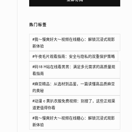
热门标签
#我～慢爽好大～视频在线糖心：解锁沉浸式观影
新体验
#午夜毛片观看指南：安全与隐私的双重保护策略
#码18 H站在线看男男：满足多元需求的高质量观
看指南
#麻豆精品：从选材到品鉴，一篇读懂高品质麻豆
的奥秘
#动漫 c 黄扒衣服免费视频：别搜了，这些正规渠
道更值得你看
#我～慢爽好大～视频在线糖心：解锁沉浸式观影
新体验