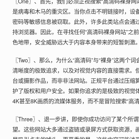
〖One〗、首先，我们必须正视搜索“高清码裸身
是病毒和木马的重灾区。当你点击不明链接时，设
密码等敏感信息被窃取。此外，许多此类站点会通
持浏览器。因此，在寻找任何“高清码裸身网站”之
色地带，安全威胁远大于内容本身带来的短暂刺激
〖Two〗、那么，为什么“高清码”与“裸身”这两
清晰度的极致追求，以及对视觉内容的直接需求。但
台或摄影作品，而非非法网站。正规平台通过压缩
护了版权和用户安全。如果你追求的是极致的视觉
4K甚至8K画质的流媒体服务，而不是冒险搜索“高
〖Three〗、退一步讲，即使你成功访问了某个所
望。这些网站大多通过盗链或录屏方式获取资源，画