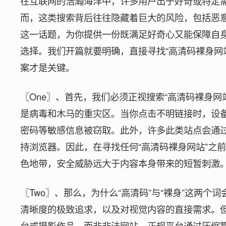
在互联网的浩瀚海洋中，许多用户出于好奇或特定需
而，这类搜索背后往往隐藏着巨大的风险，包括恶
这一话题，为你提供一份既满足好奇心又能保障自
选择。我们开篇就要明确，直接寻找“高清码裸身网
案才是关键。
〖One〗、首先，我们必须正视搜索“高清码裸身
是病毒和木马的重灾区。当你点击不明链接时，设
密码等敏感信息被窃取。此外，许多此类站点会通
持浏览器。因此，在寻找任何“高清码裸身网站”之
色地带，安全威胁远大于内容本身带来的短暂刺激
〖Two〗、那么，为什么“高清码”与“裸身”这两
清晰度的极致追求，以及对视觉内容的直接需求。但
台或摄影作品，而非非法网站。正规平台通过压缩